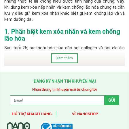
nhưng thực tế lại không hiểu được tính năng của chúng. Vậy,
khi dùng kem xóa nếp nhăn và kem chống lão hóa chúng ta cần
lưu ý điều gì? kem xóa nhăn khác biệt gì kem chống lão và và
kem dưỡng da..
1. Phân biệt kem xóa nhăn và kem chống
lão hóa
Sau tuổi 25, sự thoái hóa của các sợi collagen và sợi elastin
trong da là nguyên nhân chính dẫn đến hiện tượng da kém đàn
Xem thêm
hồi và nếp nhăn bắt đầu xuất hiện. Thấu hiểu điều này, các loại
kem xóa nếp nhăn thường có tác dụng làm vững chắc các sợi
mô này, đồng thời giúp tăng tính đàn hồi và sự săn chắc cho
da, điều đó hạn chế các nếp nhăn xuất hiện. "Nếp nhăn là kết
ĐĂNG KÝ NHẬN TIN KHUYẾN MẠI
quả của quá trình lão hóa"
Nhân thông tin khuyến mãi từ chúng tôi
Trong khi đó, kem chống lão hóa thường chứa chất làm ẩm,
chống tia cực tím, chất chống oxi hóa và tái tạo tế bào mới.
Điều này làm chậm quá trình lão hóa của da, tuy nhiên trong
thành phần chính của kem chống lão hóa cũng chứa các chất
như trong kem xóa nhăn và ngược lại. Tuy nhiên, điều này vẫn
HỔ TRỢ KHÁCH HÀNG
VỀ NANOSHOP
cần xác định rõ mục đích của mình trước khi lựa chọn sản
phẩm để sử dụng, đó cũng là cách bạn nhanh chóng đạt đến