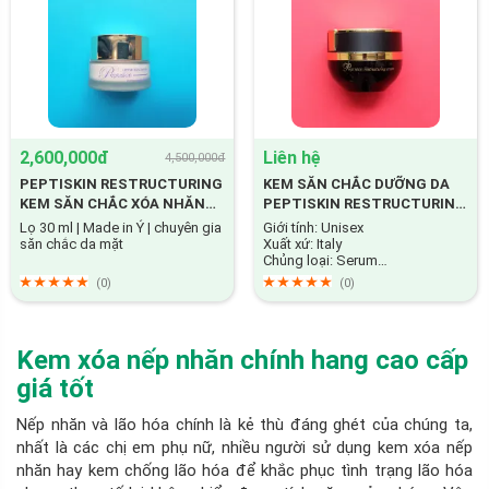
2,600,000đ
Liên hệ
4,500,000đ
PEPTISKIN RESTRUCTURING
KEM SĂN CHẮC DƯỠNG DA
KEM SĂN CHẮC XÓA NHĂN
PEPTISKIN RESTRUCTURING
CHỐNG LÃO HÓA
CREAM
Lọ 30 ml | Made in Ý | chuyên gia
Giới tính: Unisex
săn chắc da mặt
Xuất xứ: Italy
Chủng loại: Serum
Tính năng chính: Săn chắc, xóa
(0)
(0)
nhăn, tái tạo tế bào da...
Kem xóa nếp nhăn chính hang cao cấp
giá tốt
Nếp nhăn và lão hóa chính là kẻ thù đáng ghét của chúng ta,
nhất là các chị em phụ nữ, nhiều người sử dụng kem xóa nếp
nhăn hay kem chống lão hóa để khắc phục tình trạng lão hóa