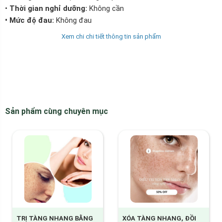
•
Thời gian nghỉ dưỡng:
Không cần
• Mức độ đau:
Không đau
•
Mức độ tổn thương
: Không có
Xem chi chi tiết thông tin sản phẩm
• Đánh giá: Hơn 100% khách hàng hài lòng với kết quả khi
trị nám da bằng 10 bước từ ý
• Giá trải nghiệm trị nám da:
1.900.000đ /1 lần (Mỗi khách
hàng được áp dụng một lần duy nhất).
• Giá ưu đãi lần kế tiếp :
2.900.000đ/1 lần
•
Trị nám da bởi
: Chuyên gia shapeline tại Việt Nam
Sản phẩm cùng chuyên mục
•
Công nghệ trị nám da
: Công nghệ cao 10 bước từ ý độc
quyên từ liên bang Đức.
Đối tượng cần trị nám da bằng 10 bước từ ý
• Người bị nám da mặt khó trị
• Muốn trị nám da nhưng sợ đau đớn
• Đã sử dụng nhiều biện pháp trị nám da nhưng không hết và gây
da bị tổn thương.
• Không có thời gian điều trị kéo dài
TRỊ TÀNG NHANG BẰNG
XÓA TÀNG NHANG, ĐỒI