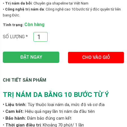
•
Trị nám da bởi
: Chuyên gia shapeline tại Việt Nam
•
Công nghệ trị nám da
: Công nghệ cao 10 bước từ ý độc quyên từ liên
bang Đức.
Còn hàng
Tình trạng:
SỐ LƯỢNG
*
ĐẶT NGAY
CHO VÀO GIỎ
CHI TIẾT SẢN PHẨM
TRỊ NÁM DA BẰNG 10 BƯỚC TỪ Ý
• Liệu trình:
Tùy thuộc loại nám da, mức độ và cơ địa
•
Cam kết:
Hiệu quả ngay lần trị nám da đầu tiên
•
Bảo hành:
Đảm bảo đúng cam kết
•
Thời gian điều trị
: Khoảng 70 phút/ 1 lần