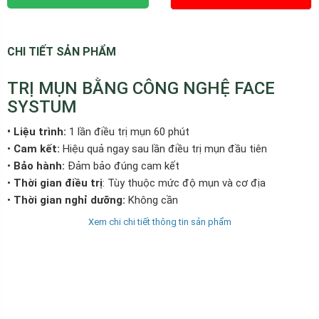
CHI TIẾT SẢN PHẨM
TRỊ MỤN BẰNG CÔNG NGHỆ FACE
SYSTUM
• Liệu trình:
1 lần điều trị mụn 60 phút
•
Cam kết:
Hiệu quả ngay sau lần điều trị mụn đầu tiên
•
Bảo hành:
Đảm bảo đúng cam kết
•
Thời gian điều trị
: Tùy thuộc mức độ mụn và cơ địa
•
Thời gian nghỉ dưỡng:
Không cần
• Mức độ đau:
Không quá đau
Xem chi chi tiết thông tin sản phẩm
•
Mức độ tổn thương
: Không tổn thương
• Đánh giá:
100% khách hàng hài lòng với kết quả khi trị mụn
bằng Face system
•
Giá ưu đãi
: 590.000đ/1 lần
•
Trị mụn bởi
: Kỹ thuật viên kinh nghiệm Shapeline tại Việt Nam