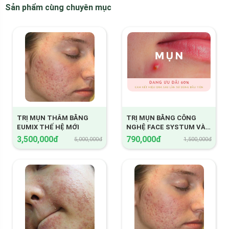
•
Công nghệ trị mụn
: Công nghệ cao
Face system
độc quyên
Sản phẩm cùng chuyên mục
từ Áo.
Trị mụn bằng công nghệ cao Face system là một phương pháp
mới nhất được shapeline độc quyền đưa vào ứng dụng trong
thời gian gần đây để thay thế các cách trị mụn trước đây do
kem hiệu quả, thiếu an toàn, sung viêm và để lại sẹo thâm... Với
cách trị mụn bằng Face system này đến nay được xem là giải
pháp tối ưu nhất đem lại kết quả cao, an toàn, mà không có bất
kỳ mọi rủi ro. Dưới đây là những gì nhìn thấy về cách trị mụn
bằng Face system cho mỗi loại mụn khác nhau.
TRỊ MỤN THÂM BẰNG
TRỊ MỤN BẰNG CÔNG
EUMIX THẾ HỆ MỚI
NGHỆ FACE SYSTUM VÀ
Mụn là gì?
ÁNH SÁNG NANO
3,500,000đ
790,000đ
5,000,000đ
1,500,000đ
Là một bệnh hay hội chứng về da liễu (bệnh ngoài da) liên quan
đến quá trình sản xuất tuyến nhờn và hình thành dưới làn da khi
nang chân lông bị tắc nghẽn, có sự tham gia của các vi khuẩn và
được hiện lên bề mặt da nhìn thấy rõ hoặc mờ, có thể nổi lên da
hoặc đang ẩn dưới da dưới dạng nốt, có thể sưng đỏ, viêm hoặc
không, có thể đau hoặc không đau..