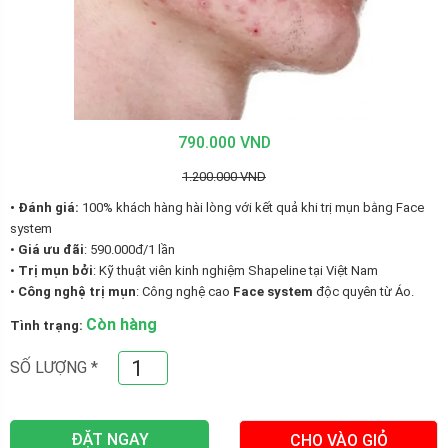
790.000 VND
1.200.000 VND
• Đánh giá:
100% khách hàng hài lòng với kết quả khi trị mụn bằng Face
system
•
Giá ưu đãi
: 590.000đ/1 lần
•
Trị mụn bởi
: Kỹ thuật viên kinh nghiệm Shapeline tại Việt Nam
•
Công nghệ trị mụn
: Công nghệ cao
Face system
độc quyên từ Áo.
Còn hàng
Tình trạng:
SỐ LƯỢNG
*
ĐẶT NGAY
CHO VÀO GIỎ