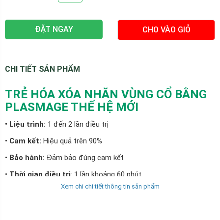
ĐẶT NGAY
CHO VÀO GIỎ
CHI TIẾT SẢN PHẨM
TRẺ HÓA XÓA NHĂN VÙNG CỔ BẰNG
PLASMAGE THẾ HỆ MỚI
• Liệu trình:
1 đến 2 lần điều trị
•
Cam kết:
Hiệu quả trên 90%
•
Bảo hành:
Đảm bảo đúng cam kết
•
Thời gian điều trị
: 1 lần khoảng 60 phút
Xem chi chi tiết thông tin sản phẩm
•
Thời gian nghỉ dưỡng:
Không cần
• Mức độ đau:
Không quá đau