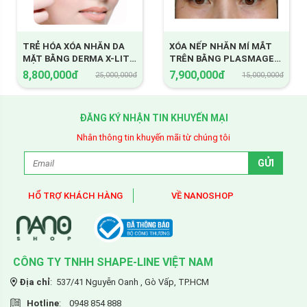
TRẺ HÓA XÓA NHĂN DA
XÓA NẾP NHĂN MÍ MẮT
MẶT BẰNG DERMA X-LITE
TRÊN BẰNG PLASMAGE
& SHR SAPHIRE MOTION
THẾ HỆ MỚI
8,800,000đ
7,900,000đ
25,000,000đ
15,000,000đ
ĐĂNG KÝ NHẬN TIN KHUYẾN MẠI
Nhân thông tin khuyến mãi từ chúng tôi
Hình ảnh công nghệ Plasmage trẻ hóa xóa nhăn vùng cổ
HỔ TRỢ KHÁCH HÀNG
VỀ NANOSHOP
Trẻ hóa xóa nhăn vùng cổ bằng công nghệ cao Plasmage là một
phương pháp mới nhất được shapeline độc quyền đưa vào ứng
dụng trong thời gian gần đây để thay thế các trẻ hóa xóa nhăn
vùng cổ thông thường trước đây kem hiệu quả, thiếu an toàn và
CÔNG TY TNHH SHAPE-LINE
VIỆT NAM
gây đau đớn như phẩu thuật, tiêm thuốc, laser, cấy chỉ... Với trẻ
Địa chỉ
: 537/41 Nguyễn Oanh , Gò Vấp, TP.HCM
hóa xóa nhăn vùng cổ bằng plasmage này đến nay được xem là
Hotline
: 0948 854 888