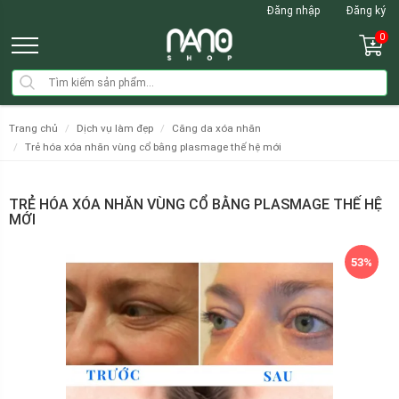
Đăng nhập
Đăng ký
0
trang chủ
dịch vụ làm đẹp
căng da xóa nhăn
trẻ hóa xóa nhăn vùng cổ bằng plasmage thế hệ mới
TRẺ HÓA XÓA NHĂN VÙNG CỔ BẰNG PLASMAGE THẾ HỆ
MỚI
53%