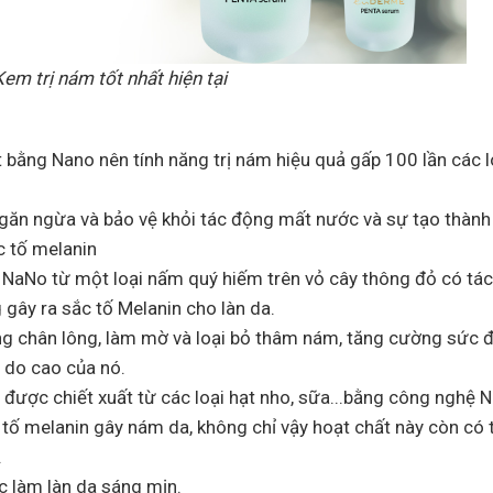
em trị nám tốt nhất hiện tại
 bằng Nano nên tính năng trị nám hiệu quả gấp 100 lần các 
găn ngừa và bảo vệ khỏi tác động mất nước và sự tạo thành
c tố melanin
NaNo từ một loại nấm quý hiếm trên vỏ cây thông đỏ có tá
 gây ra sắc tố Melanin cho làn da.
g chân lông, làm mờ và loại bỏ thâm nám, tăng cường sức đề
 do cao của nó.
 được chiết xuất từ các loại hạt nho, sữa...bằng công nghệ 
c tố melanin gây nám da, không chỉ vậy hoạt chất này còn có 
.
c làm làn da sáng mịn.