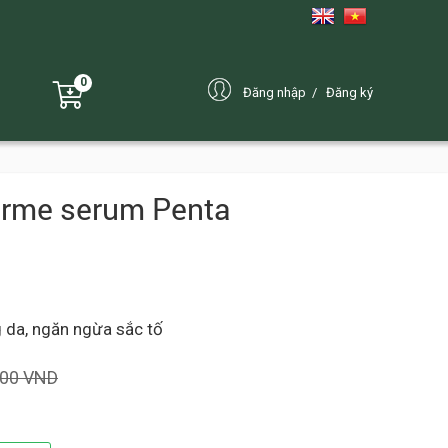
0
Đăng nhập
Đăng ký
erme serum Penta
g da, ngăn ngừa sắc tố
000 VND