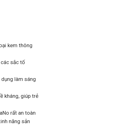
loại kem thông
 các sắc tố
c dụng làm sáng
 kháng, giúp trẻ
NaNo rất an toàn
tinh năng sản