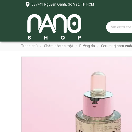
537/41 Nguyễn Oanh, Gò Vấp, TP. HCM
trang chủ
chăm sóc da mặt
dưỡng da
serum trị nám eu