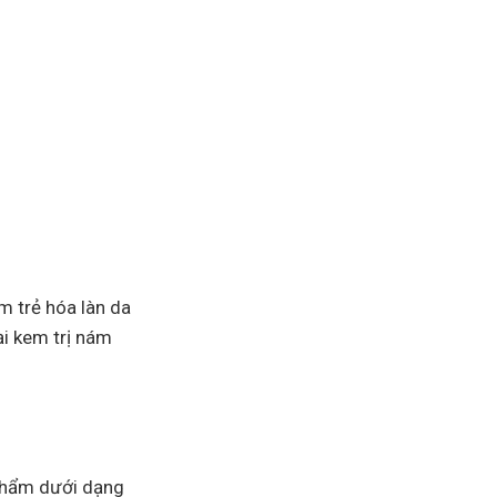
àm trẻ hóa làn da
i kem trị nám
 phẩm dưới dạng