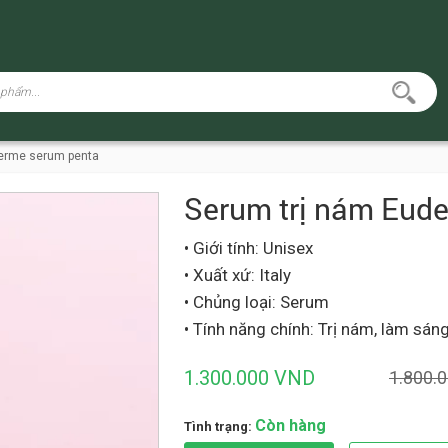
derme serum penta
Serum trị nám Eud
• Giới tính: Unisex
• Xuất xứ: Italy
• Chủng loại: Serum
• Tính năng chính: Trị nám, làm sán
1.300.000 VND
1.800.
Còn hàng
Tình trạng: