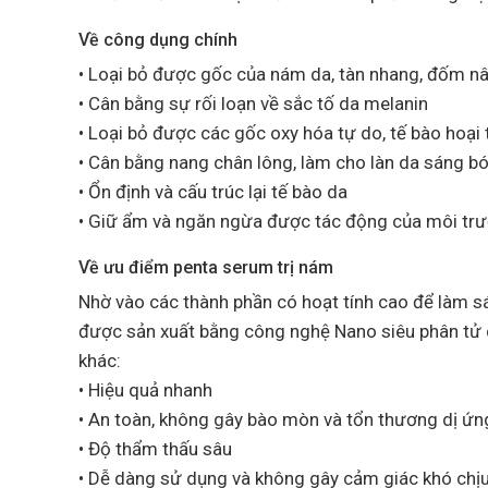
Về công dụng chính
• Loại bỏ được gốc của nám da, tàn nhang, đốm nâu
• Cân bằng sự rối loạn về sắc tố da melanin
• Loại bỏ được các gốc oxy hóa tự do, tế bào hoại 
• Cân bằng nang chân lông, làm cho làn da sáng 
• Ổn định và cấu trúc lại tế bào da
• Giữ ẩm và ngăn ngừa được tác động của môi trườ
Về ưu điểm penta serum trị nám
Nhờ vào các thành phần có hoạt tính cao để làm sáng
được sản xuất bằng công nghệ Nano siêu phân tử d
khác:
• Hiệu quả nhanh
• An toàn, không gây bào mòn và tổn thương dị ứn
• Độ thẩm thấu sâu
• Dễ dàng sử dụng và không gây cảm giác khó chị