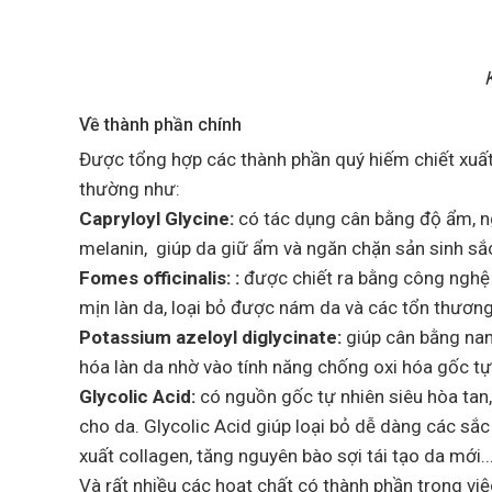
K
Về thành phần chính
Được tổng hợp các thành phần quý hiếm chiết xuất
thường như:
Capryloyl Glycine:
có tác dụng cân bằng độ ẩm, n
melanin, giúp da giữ ẩm và ngăn chặn sản sinh sắ
Fomes officinalis: :
được chiết ra bằng công nghệ 
mịn làn da, loại bỏ được nám da và các tổn thương
Potassium azeloyl diglycinate:
giúp cân bằng nan
hóa làn da nhờ vào tính năng chống oxi hóa gốc tự
Glycolic Acid:
có nguồn gốc tự nhiên siêu hòa tan,
cho da. Glycolic Acid giúp loại bỏ dễ dàng các sắ
xuất collagen, tăng nguyên bào sợi tái tạo da mới..
Và rất nhiều các hoạt chất có thành phần trong việ