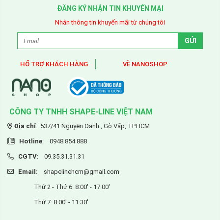
ĐĂNG KÝ NHẬN TIN KHUYẾN MẠI
Nhân thông tin khuyến mãi từ chúng tôi
HỔ TRỢ KHÁCH HÀNG
VỀ NANOSHOP
CÔNG TY TNHH SHAPE-LINE
VIỆT NAM
Địa chỉ
: 537/41 Nguyễn Oanh , Gò Vấp, TP.HCM
Hotline
: 0948 854 888
CGTV
: 09.35.31.31.31
Email:
shapelinehcm@gmail.com
Thứ 2 - Thứ 6: 8:00' - 17:00'
Thứ 7: 8:00' - 11:30'