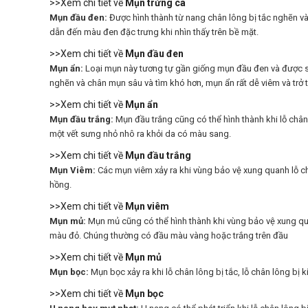
>>Xem chi tiết về
Mụn trứng cá
Mụn đầu đen:
Được hình thành từ nang chân lông bị tắc nghẽn và 
dẫn đến màu đen đặc trưng khi nhìn thấy trên bề mặt.
>>Xem chi tiết về
Mụn đầu đen
Mụn ẩn:
Loại mụn này tương tự gần giống mụn đầu đen và được sử d
nghẽn và chân mụn sâu và tìm khó hơn, mụn ẩn rất dễ viêm và trở
>>Xem chi tiết về
Mụn ẩn
Mụn đầu trắng:
Mụn đầu trắng cũng có thể hình thành khi lỗ chân
một vết sưng nhỏ nhô ra khỏi da có màu sang.
>>Xem chi tiết về
Mụn đầu trắng
Mụn Viêm:
Các mụn viêm xảy ra khi vùng bảo vệ xung quanh lỗ c
hồng.
>>Xem chi tiết về
Mụn viêm
Mụn mủ:
Mụn mủ cũng có thể hình thành khi vùng bảo vệ xung qu
màu đỏ. Chúng thường có đầu màu vàng hoặc trắng trên đầu
>>Xem chi tiết về
Mụn mủ
Mụn bọc:
Mụn bọc xảy ra khi lỗ chân lông bị tắc, lỗ chân lông bị
>>Xem chi tiết về
Mụn bọc