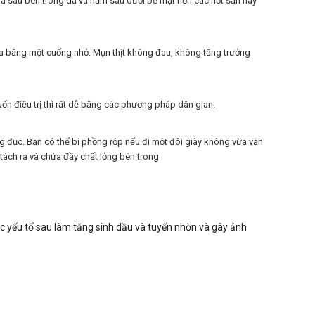
y ra sâu bên trong da và nằm sâu dưới bề mặt hơn các nốt sần hay
àn da bằng một cuống nhỏ. Mụn thịt không đau, không tăng trưởng
n điều trị thì rất dễ bằng các phương pháp dân gian.
g đục. Bạn có thể bị phồng rộp nếu đi một đôi giày không vừa vặn
tách ra và chứa đầy chất lỏng bên trong
c yếu tố sau làm tăng sinh dầu và tuyến nhờn và gây ảnh