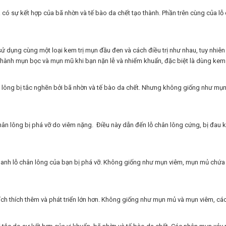
có sự kết hợp của bã nhờn và tế bào da chết tạo thành. Phần trên cùng của lỗ 
ụng cùng một loại kem trị mụn đầu đen và cách điều trị như nhau, tuy nhiên lo
 thành mụn bọc và mụn mũ khi bạn nặn lễ và nhiểm khuẩn, đặc biệt là dùng ke
 lông bị tắc nghẽn bởi bã nhờn và tế bào da chết. Nhưng không giống như mụn 
hân lông bị phá vỡ do viêm nặng. Điều này dẫn đến lỗ chân lông cứng, bị đau
anh lỗ chân lông của bạn bị phá vỡ. Không giống như mụn viêm, mụn mủ chứa 
 kích thích thêm và phát triển lớn hơn. Không giống như mụn mủ và mụn viêm, c