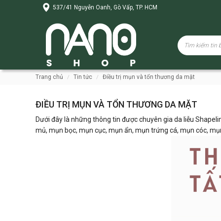
537/41 Nguyễn Oanh, Gò Vấp, TP. HCM
trang chủ
tin tức
điều trị mụn và tổn thương da mặt
ĐIỀU TRỊ MỤN VÀ TỔN THƯƠNG DA MẶT
Dưới đây là những thông tin được chuyên gia da liễu Shapeli
mủ, mụn bọc, mụn cục, mụn ẩn, mụn trứng cá, mụn cóc, mụn