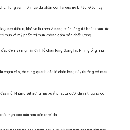
chân lông vẫn mở, mặc dù phần còn lại của nó bị tắc. Điều này
ại này điều trị khó và lâu hơn vì nang chân lông đã hoàn toàn tắc
m trị mụn và mỹ phẩm trị mụn không đảm bảo chất lượng.
đầu đen, và mụn ẩn đỉnh lỗ chân lông đóng lại. Nhìn giống như
 khi chạm vào, da xung quanh các lỗ chân lông này thường có màu
đầy mủ. Những vết sưng này xuất phát từ dưới da và thường có
ác nốt mụn bọc sâu hơn bên dưới da.