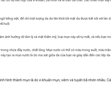
bị tắc do sự kết hợp của vi khuẩn, bã nhờn và tế bào da chết. Các nhân mụn xả
n ngữ tiếng việt, để chỉ một lượng da dư lên khỏi bề mặt da được kết nối với l
40 tuổi.
m ảnh hưởng về tâm lý và mặt thẩm mỹ, loại mụn này sẽ tự mất, và nếu bạn muố
n trong chứa đầy nước, chất lỏng. Mụn nước có thể có màu trong suốt, màu trắn
này tạo ra mụn nước là do ma sát giữa da của bạn và giày dẫn đến các lớp da 
rình hình thành mụn là do vi khuẩn mụn, viêm và tuyến bã nhờn nhiều. Cá