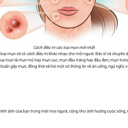
Cách điều trị các loại mụn mới nhất
loại mụn sẽ có cách điều trị khác nhau cho mỗi người. Bác sĩ và chuyên 
 loại mụn là mụn mủ hay mụn cục, mụn đầu trắng hay đầu đen, mụn trứng 
huẩn gây mụn, đồng thời sẽ hỏi một số thông tin về ăn uống, ngủ nghỉ, và
hình ảnh của bạn trong mắt mọi người, cũng như ảnh hưởng cuộc sống, m