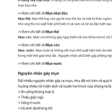
U nang hay mụt nhọt:
U nang có thể phát triển khi lỗ chân lông 
mụn bọc nhẹ.
>>Xem chi tiết về
Mụn nhọt độc
Mụn thịt:
Mụn thịt hay còn gọi là mụn thịt dư, là một từ theo ngô
như ung thư nó xuất hiện phổ biến ở cả nam và nữ và đặc biệt sau 
>>Xem chi tiết về
Mụn thịt
Mụn cóc:
Mụn cóc không gây nguy hiểm tới sức khỏe mà nó chỉ là
>>Xem chi tiết về
Mụn cóc
Mụn nước
: Mụn nước là những nốt mụn nhỏ xuất hiện trên da bê
trong một thời gian khá dài. Nguyên nhân phổ biến gây phồng rộp 
>>Xem chi tiết về
Mụn nước
Nguyên nhân gây mụn
Rất nhiều nguyên nhân gây ra mụn, như đã nói trên về quá t
hưởng nhiều tới miễn dịch và tuyến hormore của chúng ta là:
+ Ăn uống không hợp lý
+ Thiếu giấc ngủ
+ Uống ít nước
+ Vệ sinh da không tốt