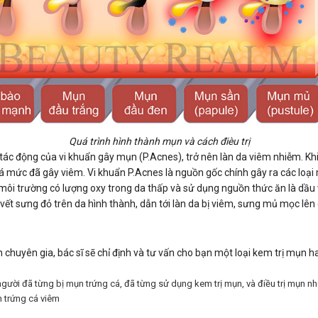
Quá trình hình thành mụn và cách đièu trị
 tác động của vi khuẩn gây mụn (P.Acnes), trở nên làn da viêm nhiễm. Kh
mức đã gây viêm. Vi khuẩn P.Acnes là nguồn gốc chính gây ra các loại mụ
ôi trường có lượng oxy trong da thấp và sử dụng nguồn thức ăn là dầu và
ết sưng đỏ trên da hình thành, dẫn tới làn da bị viêm, sưng mủ mọc lên c
 chuyên gia, bác sĩ sẽ chỉ định và tư vấn cho bạn một loại kem trị mụn h
ười đã từng bị mụn trứng cá, đã từng sử dụng kem trị mụn, và điều trị mụn như
n trứng cá viêm