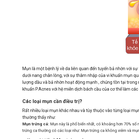
Mụn là một bệnh lý về da liên quan đến tuyến bả nhờn với sự
dưới nang chân lông, với sự thâm nhập của vi khuẩn mụn quá 
lượng dầu và bả nhờn hoạt động mạnh , chúng tồn tại trong m
khuẩn P.Acnes với hệ miễn dịch bách cầu của cơ thể làm các v
Các loại mụn cần điều trị?
Rất nhiều loại mụn khác nhau và tùy thuộc vào từng loại mụn
thường thấy như:
Mụn trứng cá:
Mụn này là phổ biến nhất, có khoảng hơn 70% số ng
trứng ca thường có các loại như: Mụn trứng ca không viêm và mụ