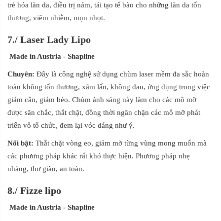
trẻ hóa làn da, điều trị nám, tái tạo tế bào cho những làn da tổn
thương, viêm nhiễm, mụn nhọt.
7./
Laser Lady Lipo
Made in Austria
- Shapline
Chuyên:
Đây là công nghệ sử dụng chùm laser mềm đa sắc hoàn
toàn không tổn thương, xâm lấn, không đau, ứng dụng trong việc
giảm cân, giảm béo. Chùm ánh sáng này làm cho các mô mỡ
được săn chắc, thắt chặt, đồng thời ngăn chặn các mô mỡ phát
triển vô tổ chức, đem lại vóc dáng như ý.
Nổ
i
bật:
Thắt chặt vòng eo, giảm mỡ từng vùng mong muốn mà
các phương pháp khác rất khó thực hiện. Phương pháp nhẹ
nhàng, thư giãn, an toàn.
8./
Fi
z
ze lipo
Made in Austria
- Shapline