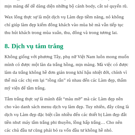
mịn màng để dễ dàng diện những bộ cánh body, cắt xẻ quyến rũ.
Wax lông thực sự là một dịch vụ Làm đẹp tiềm năng, nó không
chỉ giúp làm đẹp kiếm đông khách vào mùa hè mà vẫn tiếp tục
thu hút khách trong mùa xuân, thu, đông và trong tương lai.
8. Dịch vụ tắm trắng
Không giống với phương Tây, phụ nữ Việt Nam luôn mong muốn
mình có được một làn da trắng hồng, mịn màng. Mà việc có được
làm da trắng không hề đơn giản trong khí hậu nhiệt đới, chính vì
thế mà các chị em lại “rồng rắn” rủ nhau đến các Làm đẹp, thẩm
mỹ viện để tắm trắng.
Tắm trắng thực sự là mảnh đất “màu mỡ” mà các Làm đẹp nên
cho vào danh sách menu dịch vụ làm đẹp. Tuy nhiên, đây cũng là
dịch vụ Làm đẹp đặc biệt cần nhiều đến các thiết bị Làm đẹp đắt
tiền như: máy tắm trắng phi thuyền, lồng hấp trắng… Cho nên
các chủ đầu tư cũng phải bỏ ra vốn đầu tư không hề nhỏ.