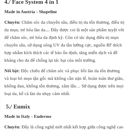
4./
Face System 4 in 1
Made in Austria
- Shapeline
Chuyên:
Chăm sóc da chuyên sâu, điều trị da tổn thương, điều trị
da mụn, trẻ hóa làn da
…
Đây được coi là một sản phẩm tuyệt vời
để chăm sóc, trẻ hóa da định kỳ. Còn có tác dụng điều trị mụn
chuyên sâu, sử dụng sóng UV đa tần lưỡng cực, nguồn RF thích
hợp nhằm kích thích các tế bào ổn định, tăng miễn dịch và đề
kháng cho da để chống lại tác hại của môi trường.
Nổ
i
bật:
Độc chiêu để chăm sóc và phục hồi làn da tổn thương
và loại bỏ mụn tận gốc mà không cần nặn lể, hoàn toàn thư giãn,
không đau, không tổn thương, xâm lấn… Sử dụng được trên mọi
loại da, kể cả làn da nhạy cảm nhất.
5./
Eumix
Made in Italy
- Euderme
Chuyên:
Đây là công nghệ mới nhất kết hợp giữa công nghệ cao