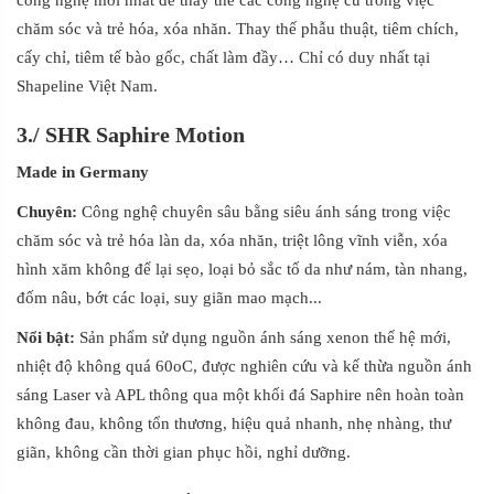
công nghệ mới nhất để thay thế các công nghệ cũ trong việc
chăm sóc và trẻ hóa, xóa nhăn. Thay thế phẫu thuật, tiêm chích,
cấy chỉ, tiêm tế bào gốc, chất làm đầy… Chỉ có duy nhất tại
Shapeline Việt Nam.
3./
SHR Saphire Motion
Made in Germany
Chuyên:
Công nghệ chuyên sâu bằng siêu ánh sáng trong việc
chăm sóc và trẻ hóa làn da, xóa nhăn, triệt lông vĩnh viễn, xóa
hình xăm không để lại sẹo, loại bỏ sắc tố da như nám, tàn nhang,
đốm nâu, bớt các loại, suy giãn mao mạch...
Nổi bật:
Sản phẩm sử dụng nguồn ánh sáng xenon thế hệ mới,
nhiệt độ không quá 60oC, được nghiên cứu và kế thừa nguồn ánh
sáng Laser và APL thông qua một khối đá Saphire nên hoàn toàn
không đau, không tổn thương, hiệu quả nhanh, nhẹ nhàng, thư
giãn, không cần thời gian phục hồi, nghỉ dưỡng.