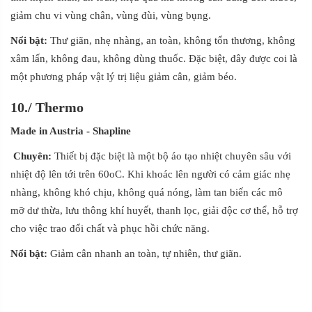
giảm chu vi vùng chân, vùng đùi, vùng bụng.
Nổ
i
bật:
Thư giãn, nhẹ nhàng, an toàn, không tổn thương, không
xâm lấn, không đau, không dùng thuốc. Đặc biệt, đây được coi là
một phương pháp vật lý trị liệu giảm cân, giảm béo.
10./
Thermo
Made in Austria
- Shapline
Chuyên:
Thiết bị đặc biệt là một bộ áo tạo nhiệt chuyên sâu với
nhiệt độ lên tới trên 60oC. Khi khoác lên người có cảm giác nhẹ
nhàng, không khó chịu, không quá nóng, làm tan biến các mô
mỡ dư thừa, lưu thông khí huyết, thanh lọc, giải độc cơ thể, hỗ trợ
cho việc trao đổi chất và phục hồi chức năng.
Nổ
i
bật:
Giảm cân nhanh an toàn, tự nhiên, thư giãn.