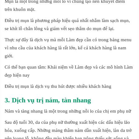
Mụn là một trong những mối lo vì chúng tạo nên khuyết điểm
trên khuôn mặt.
Điều trị mụn là phương pháp hiệu quả nhất nhằm làm sạch mụn,
se khít lỗ chân lông và giảm vết sẹo thâm do mụn để lại.
Thực sự đây là dịch vụ mà mỗi Làm đẹp cần có trong bảng menu
vì nhu cầu của khách hàng là rất lớn, kể cả khách hàng là nam
giới.
Có thể bạn quan tâm: Khái niệm về Làm đẹp và các mô hình Làm
đẹp hiện nay
Điều trị mụn là dịch vụ thu hút được nhiều khách hàng
3. Dịch vụ trị nám, tàn nhang
Nám và tàng nhang là một trong những nỗi lo của chị em phụ nữ
Sau độ tuổi 30, da của phụ nữ thường xuất hiện các dấu hiệu lão
hóa, xuống cấp. Những mảng thâm nám dần xuất hiện, làn da trở
nên loang lỗ, không đều màu khiến bạn trông thiếu sức sống và