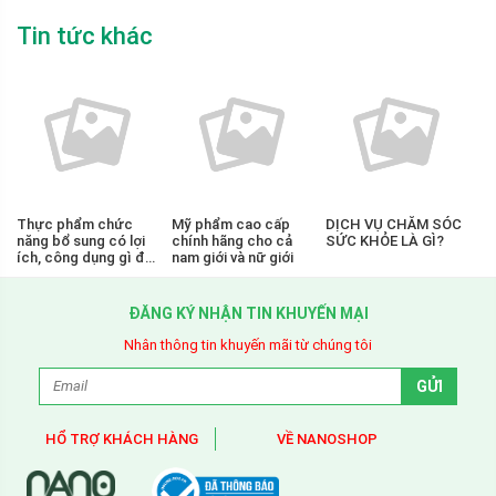
Tin tức khác
Thực phẩm chức
Mỹ phẩm cao cấp
DỊCH VỤ CHĂM SÓC
năng bổ sung có lợi
chính hãng cho cả
SỨC KHỎE LÀ GÌ?
ích, công dụng gì để
nam giới và nữ giới
bảo vệ sức khỏe
ĐĂNG KÝ NHẬN TIN KHUYẾN MẠI
Nhân thông tin khuyến mãi từ chúng tôi
HỔ TRỢ KHÁCH HÀNG
VỀ NANOSHOP