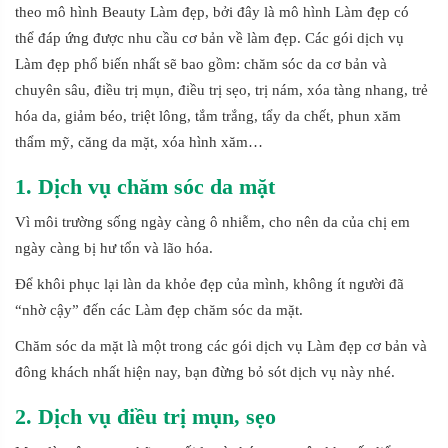
theo mô hình Beauty Làm đẹp, bởi đây là mô hình Làm đẹp có
thể đáp ứng được nhu cầu cơ bản về làm đẹp. Các gói dịch vụ
Làm đẹp phổ biến nhất sẽ bao gồm: chăm sóc da cơ bản và
chuyên sâu, điều trị mụn, điều trị sẹo, trị nám, xóa tàng nhang, trẻ
hóa da, giảm béo, triệt lông, tắm trắng, tẩy da chết, phun xăm
thẩm mỹ, căng da mặt, xóa hình xăm…
1. Dịch vụ chăm sóc da mặt
Vì môi trường sống ngày càng ô nhiễm, cho nên da của chị em
ngày càng bị hư tổn và lão hóa.
Để khôi phục lại làn da khỏe đẹp của mình, không ít người đã
“nhờ cậy” đến các Làm đẹp chăm sóc da mặt.
Chăm sóc da mặt là một trong các gói dịch vụ Làm đẹp cơ bản và
đông khách nhất hiện nay, bạn đừng bỏ sót dịch vụ này nhé.
2. Dịch vụ điều trị mụn, sẹo