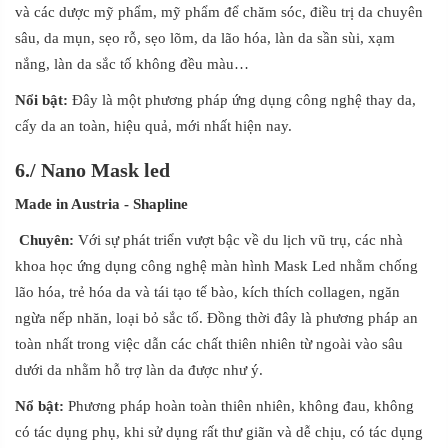
và các dược mỹ phẩm, mỹ phẩm để chăm sóc, điều trị da chuyên
sâu, da mụn, sẹo rỗ, sẹo lõm, da lão hóa, làn da sần sùi, xạm
nắng, làn da sắc tố không đều màu…
Nổ
i
bật:
Đây là một phương pháp ứng dụng công nghệ thay da,
cấy da an toàn, hiệu quả, mới nhất hiện nay.
6./
Nano Mask led
Made in Austria
- Shapline
Chuyên:
Với sự phát triển vượt bậc về du lịch vũ trụ, các nhà
khoa học ứng dụng công nghệ màn hình Mask Led nhằm chống
lão hóa, trẻ hóa da và tái tạo tế bào, kích thích collagen, ngăn
ngừa nếp nhăn, loại bỏ sắc tố. Đồng thời đây là phương pháp an
toàn nhất trong việc dẫn các chất thiên nhiên từ ngoài vào sâu
dưới da nhằm hỗ trợ làn da được như ý.
Nổ bật:
Phương pháp hoàn toàn thiên nhiên, không đau, không
có tác dụng phụ, khi sử dụng rất thư giãn và dễ chịu, có tác dụng