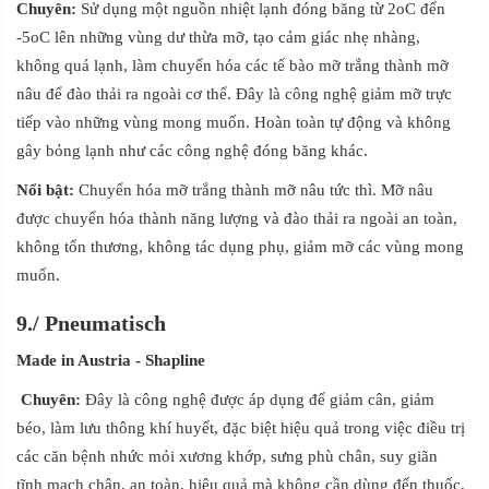
Chuyên:
Sử dụng một nguồn nhiệt lạnh đóng băng từ 2oC đến
-5oC lên những vùng dư thừa mỡ, tạo cảm giác nhẹ nhàng,
không quá lạnh, làm chuyển hóa các tế bào mỡ trắng thành mỡ
nâu để đào thải ra ngoài cơ thể. Đây là công nghệ giảm mỡ trực
tiếp vào những vùng mong muốn. Hoàn toàn tự động và không
gây bỏng lạnh như các công nghệ đóng băng khác.
Nổ
i
bật:
Chuyển hóa mỡ trắng thành mỡ nâu tức thì. Mỡ nâu
được chuyển hóa thành năng lượng và đào thải ra ngoài an toàn,
không tổn thương, không tác dụng phụ, giảm mỡ các vùng mong
muốn.
9./
Pneumatisch
Made in Austria
- Shapline
Chuyên:
Đây là công nghệ được áp dụng để giảm cân, giảm
béo, làm lưu thông khí huyết, đặc biệt hiệu quả trong việc điều trị
các căn bệnh nhức mỏi xương khớp, sưng phù chân, suy giãn
tĩnh mạch chân, an toàn, hiệu quả mà không cần dùng đến thuốc,