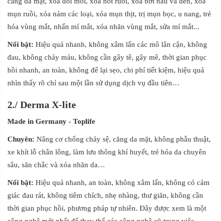
căng da mặt, xóa đồi mồi, xóa nốt ruồi, xóa bớt nâu và đen, xóa
mụn ruồi, xóa nám các loại, xóa mụn thịt, trị mụn bọc, u nang, trẻ
hóa vùng mắt, nhấn mí mắt, xóa nhăn vùng mắt, sửa mí mắt...
Nổi bật:
Hiệu quả nhanh, không xâm lấn các mô lân cận, không
đau, không chảy máu, không cần gây tê, gây mê, thời gian phục
hồi nhanh, an toàn, không để lại sẹo, chi phí tiết kiệm, hiệu quả
nhìn thấy rõ chỉ sau một lần sử dụng dịch vụ đầu tiên…
2./
Derma X-lite
Made in Germany
- Toplife
Chuyên:
Nâng cơ chống chảy sệ, căng da mặt, không phẫu thuật,
xe khít lỗ chân lông, làm lưu thông khí huyết, trẻ hóa da chuyên
sâu, săn chắc và xóa nhăn da…
Nổi bật:
Hiệu quả nhanh, an toàn, không xâm lấn, không có cảm
giác đau rát, không tiêm chích, nhẹ nhàng, thư giãn, không cần
thời gian phục hồi, phương pháp tự nhiên. Đây được xem là một