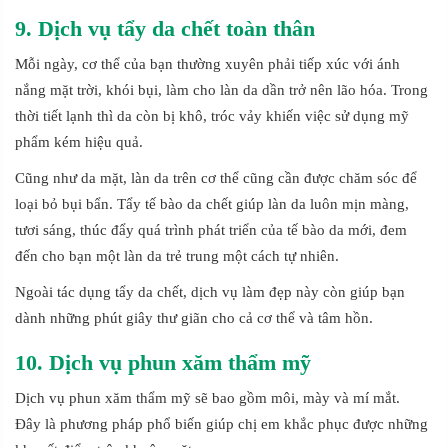
9. Dịch vụ tẩy da chết toàn thân
Mỗi ngày, cơ thể của bạn thường xuyên phải tiếp xúc với ánh
nắng mặt trời, khói bụi, làm cho làn da dần trở nên lão hóa. Trong
thời tiết lạnh thì da còn bị khô, tróc vảy khiến việc sử dụng mỹ
phẩm kém hiệu quả.
Cũng như da mặt, làn da trên cơ thể cũng cần được chăm sóc để
loại bỏ bụi bẩn. Tẩy tế bào da chết giúp làn da luôn mịn màng,
tươi sáng, thúc đẩy quá trình phát triển của tế bào da mới, đem
đến cho bạn một làn da trẻ trung một cách tự nhiên.
Ngoài tác dụng tẩy da chết, dịch vụ làm đẹp này còn giúp bạn
dành những phút giây thư giãn cho cả cơ thể và tâm hồn.
10. Dịch vụ phun xăm thẩm mỹ
Dịch vụ phun xăm thẩm mỹ sẽ bao gồm môi, mày và mí mắt.
Đây là phương pháp phổ biến giúp chị em khắc phục được những