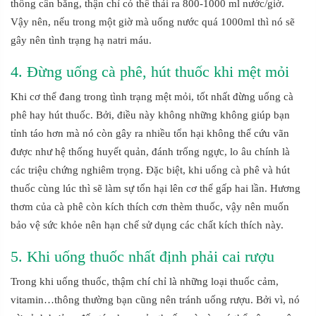
thống cân bằng, thận chỉ có thể thải ra 800-1000 ml nước/giờ.
Vậy nên, nếu trong một giờ mà uống nước quá 1000ml thì nó sẽ
gây nên tình trạng hạ natri máu.
4. Đừng uống cà phê, hút thuốc khi mệt mỏi
Khi cơ thể đang trong tình trạng mệt mỏi, tốt nhất đừng uống cà
phê hay hút thuốc. Bởi, điều này không những không giúp bạn
tỉnh táo hơn mà nó còn gây ra nhiều tổn hại không thể cứu vãn
được như hệ thống huyết quản, đánh trống ngực, lo âu chính là
các triệu chứng nghiêm trọng. Đặc biệt, khi uống cà phê và hút
thuốc cùng lúc thì sẽ làm sự tổn hại lên cơ thể gấp hai lần. Hương
thơm của cà phê còn kích thích cơn thèm thuốc, vậy nên muốn
bảo vệ sức khỏe nên hạn chế sử dụng các chất kích thích này.
5. Khi uống thuốc nhất định phải cai rượu
Trong khi uống thuốc, thậm chí chỉ là những loại thuốc cảm,
vitamin…thông thường bạn cũng nên tránh uống rượu. Bởi vì, nó