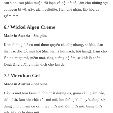
sau sinh, sau phẫu thuật, rối loạn về nội tiết tố, làm cho những sợi
collagen bị vỡ, gẫy, giảm cellulite. Hạn chế nhăn, lão hóa da,
giảm mỡ.
6.
/
Wickel Algen Creme
Made in Austria
- Shapline
Kem dưỡng thể có mùi thơm quyến rũ, nhẹ nhàng, se khít, đào
thải các độc tố, mùi hôi (đặc biệt là hôi nách, hôi háng). Làm cho
làn da mượt mà, mềm mại, tăng cường độ ẩm, se khít lỗ chân
lông, tăng cường miễn dịch cho làn da.
7.
/
Meridian Gel
Made in Austria
- Shapline
Đây là một loại kem có tính chất dưỡng da, giảm cân, giảm béo,
thắt chặt, làm săn chắt các mô mỡ, lưu thông khí huyết, được sử
dụng cho chị em có cánh tay thừa mỡ, đùi thừa mỡ, bụng thừa
mỡ, bắp chân thừa mỡ…