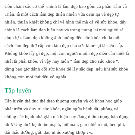
Còn chăm sóc cơ thể chính là làm đẹp bao gồm cả phần Tâm và
Thân, là một cách làm đẹp thiên nhiên vừa đem lại vẻ đẹp tự
nhiên, thuần khiết không chỉ về hình thể mà cả về sức khỏe, đây
chính là cách làm đẹp hiện nay và trong tương lai mọi người sẽ
chọn lựa. Làm đẹp không ảnh hưởng đến sức khỏe chỉ là một
cách làm đẹp thứ cấp còn làm đẹp cho sức khỏe lại là siêu cấp.
Không khỏe lấy gì đẹp, một con người muôn đẹp điều cần thiết là
nhất là phải khỏe, vì vậy hãy luôn “ làm đẹp cho sức khoe “,
đừng bao giờ đánh đổi sức khỏe để lấy sắc đẹp, nếu khi sức khỏe
không còn mọi thứ đều vô nghĩa.
Tập luyện
Tập luyện thể dục thể thao thường xuyên và có khoa học giúp
phát triển và duy trì sức khỏe, ngăn ngừa bệnh tật, phòng và
chống các bệnh nhà giàu mà hiện nay đang ở tình trạng báo động
như: Ung thư, bệnh tim mạch, mỡ máu, gan nhiễm mỡ, béo phì,
đái tháo đường, gút, đau nhức xương khớp vv..