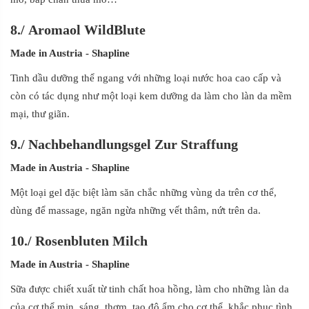
8.
/
Aromaol WildBlute
Made in Austria
- Shapline
Tinh dầu dưỡng thể ngang với những loại nước hoa cao cấp và
còn có tác dụng như một loại kem dưỡng da làm cho làn da mềm
mại, thư giãn.
9.
/
Nachbehandlungsgel Zur Straffung
Made in Austria
- Shapline
Một loại gel đặc biệt làm săn chắc những vùng da trên cơ thể,
dùng để massage, ngăn ngừa những vết thâm, nứt trên da.
10.
/
Rosenbluten Milch
Made in Austria
- Shapline
Sữa được chiết xuất từ tinh chất hoa hồng, làm cho những làn da
của cơ thể mịn, sáng, thơm, tạo độ ẩm cho cơ thể, khắc phục tình