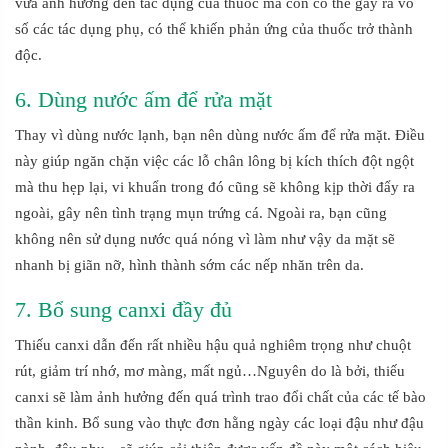
vừa ảnh hưởng đến tác dụng của thuốc mà còn có thể gây ra vô
số các tác dụng phụ, có thể khiến phản ứng của thuốc trở thành
độc.
6. Dùng nước ấm để rửa mặt
Thay vì dùng nước lạnh, bạn nên dùng nước ấm để rửa mặt. Điều
này giúp ngăn chặn việc các lỗ chân lông bị kích thích đột ngột
mà thu hẹp lại, vi khuẩn trong đó cũng sẽ không kịp thời đẩy ra
ngoài, gây nên tình trạng mụn trứng cá. Ngoài ra, bạn cũng
không nên sử dụng nước quá nóng vì làm như vậy da mặt sẽ
nhanh bị giãn nỡ, hình thành sớm các nếp nhăn trên da.
7. Bổ sung canxi đầy đủ
Thiếu canxi dẫn đến rất nhiều hậu quả nghiêm trọng như chuột
rút, giảm trí nhớ, mơ màng, mất ngủ…Nguyên do là bởi, thiếu
canxi sẽ làm ảnh hưởng đến quá trình trao đổi chất của các tế bào
thần kinh. Bổ sung vào thực đơn hằng ngày các loại đậu như đậu