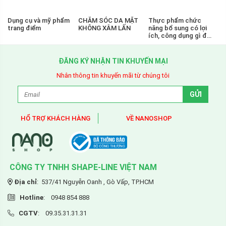
Dụng cụ và mỹ phẩm
CHĂM SÓC DA MẶT
Thực phẩm chức
trang điểm
KHÔNG XÂM LẤN
năng bổ sung có lợi
ích, công dụng gì để
bảo vệ sức khỏe
ĐĂNG KÝ NHẬN TIN KHUYẾN MẠI
Nhân thông tin khuyến mãi từ chúng tôi
HỔ TRỢ KHÁCH HÀNG
VỀ NANOSHOP
CÔNG TY TNHH SHAPE-LINE
VIỆT NAM
Địa chỉ
: 537/41 Nguyễn Oanh , Gò Vấp, TP.HCM
Hotline
: 0948 854 888
CGTV
: 09.35.31.31.31