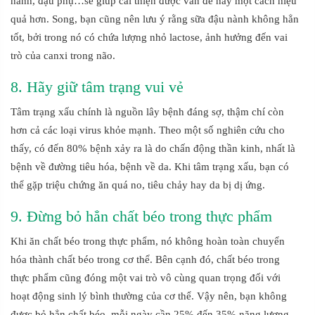
nành, đậu phụ…sẽ giúp cải thiện được vấn đề này một cách hiệu
quả hơn. Song, bạn cũng nên lưu ý rằng sữa đậu nành không hẳn
tốt, bởi trong nó có chứa lượng nhỏ lactose, ảnh hưởng đến vai
trò của canxi trong não.
8. Hãy giữ tâm trạng vui vẻ
Tâm trạng xấu chính là nguồn lây bệnh đáng sợ, thậm chí còn
hơn cả các loại virus khỏe mạnh. Theo một số nghiên cứu cho
thấy, có đến 80% bệnh xảy ra là do chấn động thần kinh, nhất là
bệnh về đường tiêu hóa, bệnh về da. Khi tâm trạng xấu, bạn có
thể gặp triệu chứng ăn quá no, tiêu chảy hay da bị dị ứng.
9. Đừng bỏ hẳn chất béo trong thực phẩm
Khi ăn chất béo trong thực phẩm, nó không hoàn toàn chuyển
hóa thành chất béo trong cơ thể. Bên cạnh đó, chất béo trong
thực phẩm cũng đóng một vai trò vô cùng quan trọng đối với
hoạt động sinh lý bình thường của cơ thể. Vậy nên, bạn không
được bỏ hẳn chất béo, mỗi ngày cần 25% đến 35% năng lượng