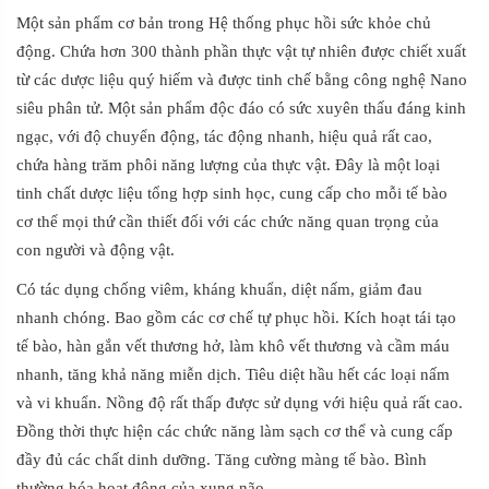
Một sản phẩm cơ bản trong Hệ thống phục hồi sức khỏe chủ
động. Chứa hơn 300 thành phần thực vật tự nhiên được chiết xuất
từ các dược liệu quý hiếm và được tinh chế bằng công nghệ Nano
siêu phân tử. Một sản phẩm độc đáo có sức xuyên thấu đáng kinh
ngạc, với độ chuyển động, tác động nhanh, hiệu quả rất cao,
chứa hàng trăm phôi năng lượng của thực vật. Đây là một loại
tinh chất dược liệu tổng hợp sinh học, cung cấp cho mỗi tế bào
cơ thể mọi thứ cần thiết đối với các chức năng quan trọng của
con người và động vật.
Có tác dụng chống viêm, kháng khuẩn, diệt nấm, giảm đau
nhanh chóng. Bao gồm các cơ chế tự phục hồi. Kích hoạt tái tạo
tế bào, hàn gắn vết thương hở, làm khô vết thương và cầm máu
nhanh, tăng khả năng miễn dịch. Tiêu diệt hầu hết các loại nấm
và vi khuẩn. Nồng độ rất thấp được sử dụng với hiệu quả rất cao.
Đồng thời thực hiện các chức năng làm sạch cơ thể và cung cấp
đầy đủ các chất dinh dưỡng. Tăng cường màng tế bào. Bình
thường hóa hoạt động của xung não.