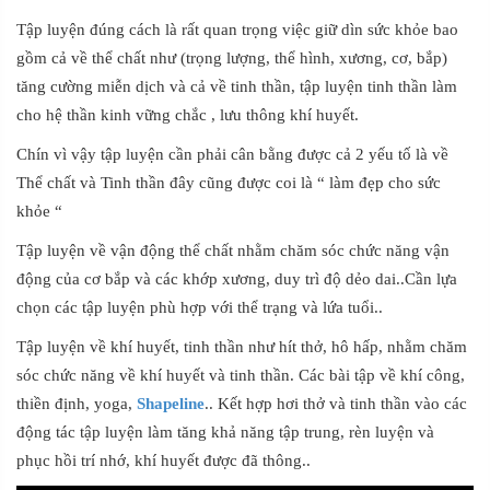
Tập luyện đúng cách là rất quan trọng việc giữ dìn sức khỏe bao
gồm cả về thể chất như (trọng lượng, thể hình, xương, cơ, bắp)
tăng cường miễn dịch và cả về tinh thần, tập luyện tinh thần làm
cho hệ thần kinh vững chắc , lưu thông khí huyết.
Chín vì vậy tập luyện cần phải cân bằng được cả 2 yếu tố là về
Thể chất và Tinh thần đây cũng được coi là “ làm đẹp cho sức
khỏe “
Tập luyện về vận động thể chất nhằm chăm sóc chức năng vận
động của cơ bắp và các khớp xương, duy trì độ dẻo dai..Cần lựa
chọn các tập luyện phù hợp với thể trạng và lứa tuổi..
Tập luyện về khí huyết, tinh thần như hít thở, hô hấp, nhằm chăm
sóc chức năng về khí huyết và tinh thần. Các bài tập về khí công,
thiền định, yoga,
Shapeline
.. Kết hợp hơi thở và tinh thần vào các
động tác tập luyện làm tăng khả năng tập trung, rèn luyện và
phục hồi trí nhớ, khí huyết được đã thông..