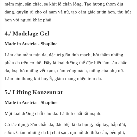
mềm mịn, săn chắc, se khít lỗ chân lông. Tạo hương thơm dịu
dàng, quyến rũ cho cả nam và nữ, tạo cảm giác tự tin hơn, thu hút
hơn với người khác phái.
4
.
/
Modelage Gel
Made in Austria
- Shapline
Làm cho mềm mịn da, đặc trị giãn tĩnh mạch, bớt thâm những
phần da trên cơ thể. Đây là loại dưỡng thể đặc biệt làm săn chắc
da, loại bỏ những vết xạm, nám vùng nách, mông của phụ nữ.
Làm lưu thông khí huyết, giảm màng nhện trên da.
5.
/
Lifting Konzentrat
Made in Austria
- Shapline
Một loại dưỡng chất cho da. Là tinh chất rất mạnh.
Có tác dụng: Săn chắc da, đặc biệt là da bụng, bắp tay, bắp đùi,
sườn. Giảm những da bị chai sạn, rạn nứt do thừa cân, béo phì,